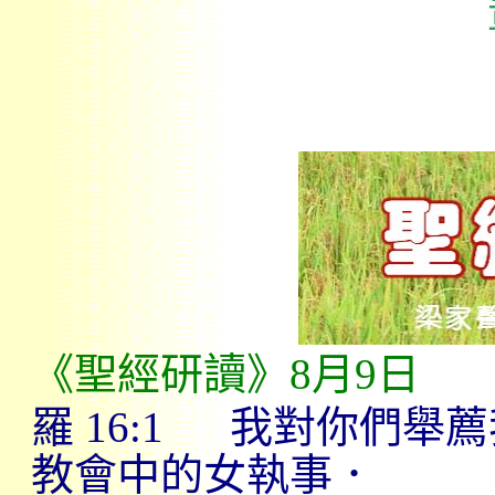
《聖經研讀》
8
月
9
日
羅
16:1
我對你們舉薦
教會中的女執事．