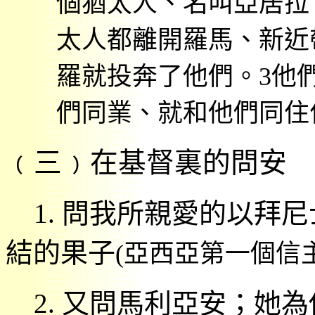
個猶太人、名叫亞居拉
太人都離開羅馬、新近
羅就投奔了他們。
3
他
們同業、就和他們同住
﹙三﹚在基督裏的問安
1.
問我所親愛的以拜尼
結的果子
(
亞西亞第一個信
2.
又問馬利亞安；她為