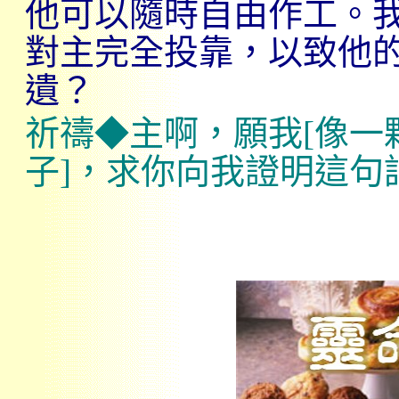
他可以隨時自由作工。
對主完全投靠，以致他
遺？
祈禱◆主啊，願我
[
像一
子
]
，求你向我證明這句