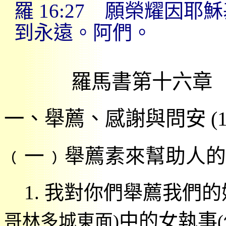
羅
16:27
願榮耀因耶穌
到永遠。阿們。
羅馬書第十六章
一、舉薦、感謝與問安
(
﹙一﹚舉薦素來幫助人的
1.
我對你們舉薦我們的
中的女執事
哥林多城東面
)
(