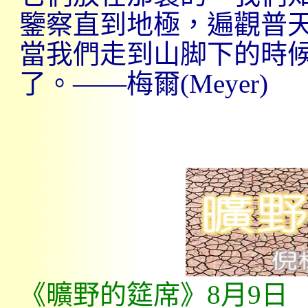
鑒察直到地極，遍觀普天
當我們走到山脚下的時
了。——梅爾
(Meyer)
《曠野的筵席》
8
月
9
日