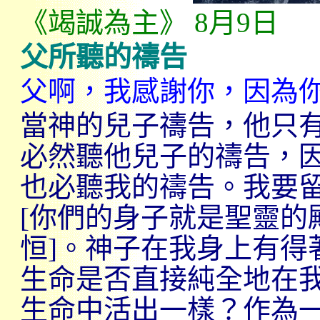
《竭誠為主》
8
月
9
日
父所聽的禱告
父啊，我感謝你，因為
當神的兒子禱告，他只
必然聽他兒子的禱告，
也必聽我的禱告。我要
[
你們的身子就是聖靈的
恒
]
。神子在我身上有得
生命是否直接純全地在
生命中活出一樣？作為