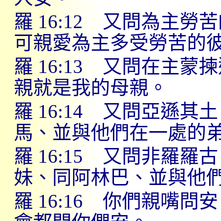
羅
16:12
又問為主勞苦
可親愛為主多受勞苦的
羅
16:13
又問在主蒙揀
親就是我的母親。
羅
16:14
又問亞遜其土
馬、並與他們在一處的
羅
16:15
又問非羅羅古
妹、同阿林巴、並與他
羅
16:16
你們親嘴問安