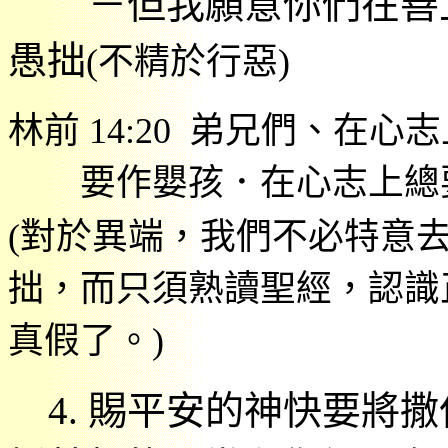
－但我願意你們在善
愚拙
(
不精於行惡
)
林前
14:20
弟兄們、在心志
要作嬰孩．在心志上總
(
對於異端，我們不必特意
拙，而只須熟讀聖經，認識
真假了。
)
4.
賜平安的神快要將撒