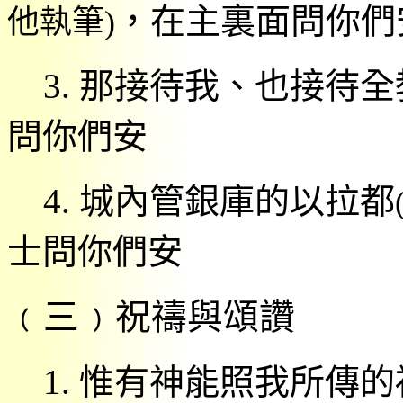
，
在主裏面問你們
他執筆
)
3.
那接待我、
也接待全
問你們安
4.
城內管銀庫的以拉都
士問你們安
﹙三﹚祝禱與頌讚
1.
惟有神能照我所傳的