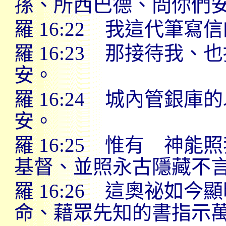
孫、所西巴德、問你們
羅
16:22
我這代筆寫信
羅
16:23
那接待我、也
安。
羅
16:24
城內管銀庫的
安。
羅
16:25
惟有 神能照
基督、並照永古隱藏不
羅
16:26
這奧祕如今顯
命、藉眾先知的書指示