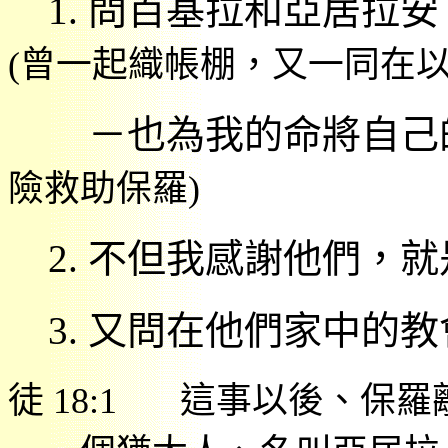
1.
問百基拉和亞居拉安
(
曾一起織帳棚，又一同在
－也為我的命將自己
險救助保羅
)
2.
不但我感謝他們，就
3.
又問在他們家中的教
徒
18:1
這事以後、保羅