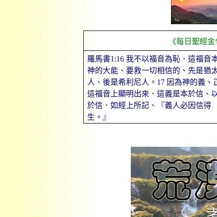
《每日聖經金
羅馬書
1:16
我不以福音為恥．這福音
神的大能、要救一切相信的、先是猶
人、後是希利尼人。
17
因為神的義、
這福音上顯明出來．這義是本於信、
於信．如經上所記、『義人必因信得
生。』