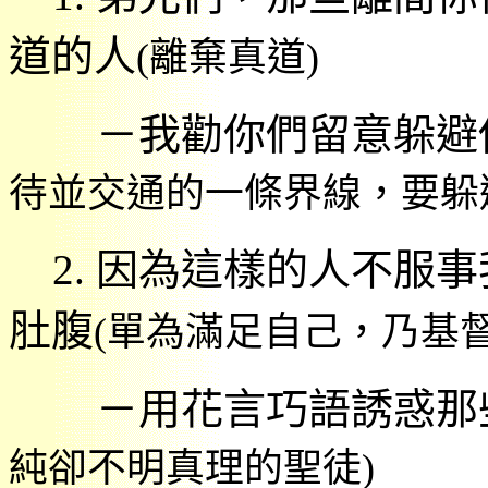
道的人
(
離棄真道
)
－我勸你們留意躲避
待並交通的一條界線，要躲
2.
因為這樣的人不服事
肚腹
(
單為滿足自己，乃基
－用花言巧語誘惑那
純卻不明真理的聖徒
)