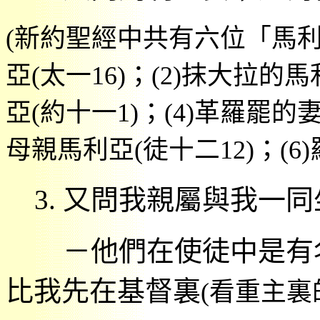
(
新約聖經中共有六位「馬
亞
(
太一
16)
；
(2)
抹大拉的馬
亞
(
約十一
1)
；
(4)
革羅罷的
母親馬利亞
(
徒十二
12)
；
(6)
3.
又問我親屬與我一同
－他們在使徒中是有
比我先在基督裏
(
看重主裏