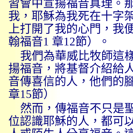
習會中宣揚福音真理。
我，耶穌為我死在十字
上打開了我的心門，我
翰福音
1
章
12
節）。
我們為華威比牧師這
揚福音，將基督介紹給
音傳喜信的人，他們的
章
15
節）
然而，傳福音不只是
位認識耶穌的人，都可