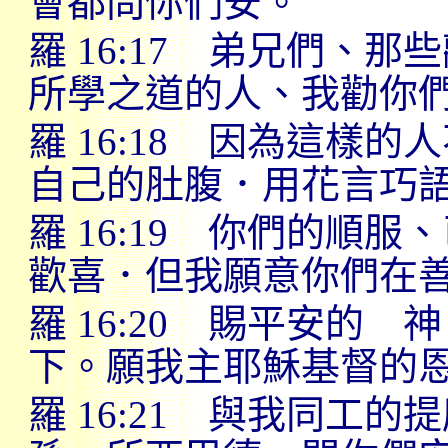
會都問你們安。
羅
16:17
弟兄們、那些
所學之道的人、我勸你
羅
16:18
因為這樣的人
自己的肚腹．用花言巧
羅
16:19
你們的順服、
歡喜．但我願意你們在
羅
16:20
賜平安的 神
下。願我主耶穌基督的
羅
16:21
與我同工的提