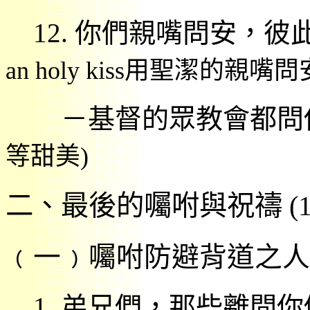
12.
你們親嘴問安，
彼
an
holy kiss
用聖潔的親嘴問
－基督的眾教會都問
等甜美
)
二、最後的囑咐與祝禱
(1
﹙一﹚囑咐防避背道之人
1.
弟兄們，那些離間你