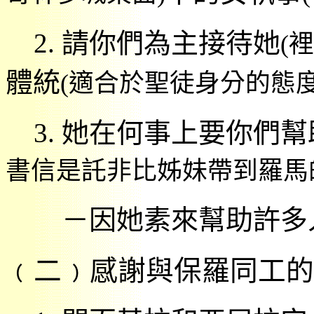
2.
請你們為主接待她
(
裡
體統
(
適合於聖徒身分的態
3.
她在何事上要你們幫
書信是託非比姊妹帶到羅馬
－因她素來幫助許多
﹙二﹚感謝與保羅同工的