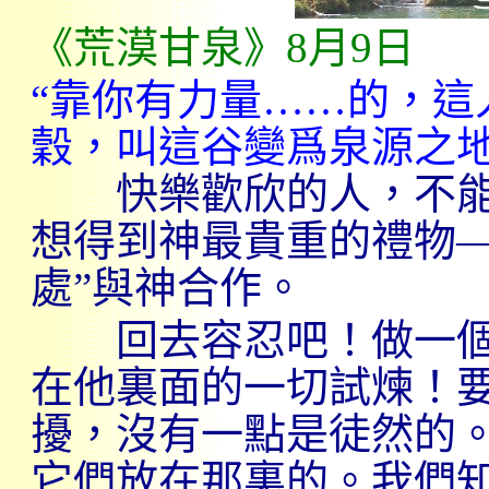
《荒漠甘泉》
8
月
9
日
“靠你有力量……的，這
穀，叫這谷變爲泉源之地
快樂歡欣的人，不能
想得到神最貴重的禮物—
處”與神合作。
回去容忍吧！做一個
在他裏面的一切試煉！
擾，沒有一點是徒然的
它們放在那裏的。我們知