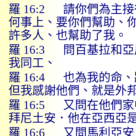
羅
16:2
請你們為主接
何事上、要你們幫助、
許多人、也幫助了我。
羅
16:3
問百基拉和亞
我同工、
羅
16:4
也為我的命、
但我感謝他們、就是外
羅
16:5
又問在他們家
拜尼土安．他在亞西亞
羅
16:6
又問馬利亞安