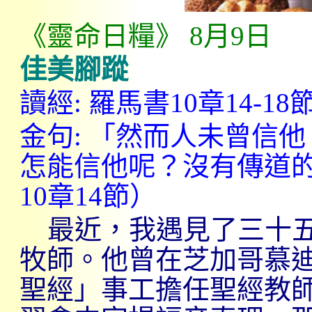
《靈命日糧》
8
月
9
日
佳美腳蹤
讀經
:
羅馬書
10
章
14-18
金句
:
「然而人未曾信他
怎能信他呢？沒有傳道
10
章
14
節）
最近，我遇見了三十
牧師。他曾在芝加哥慕
聖經」事工擔任聖經教