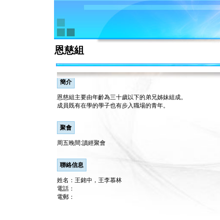
恩慈組
簡介
恩慈組主要由年齡為三十歲以下的弟兄姊妹組成。
成員既有在學的學子也有步入職場的青年。
聚會
周五晚間:讀經聚會
聯絡信息
姓名：王銘中，王李慕林
電話：
電郵：