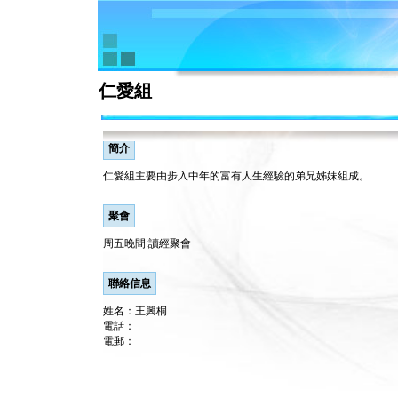
仁愛組
簡介
仁愛組主要由步入中年的富有人生經驗的弟兄姊妹組成。
聚會
周五晚間:讀經聚會
聯絡信息
姓名：王興桐
電話：
電郵：